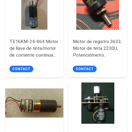
CONTROL
DE
CALIDAD
TE16KM-24-864 Motor
Motor de registro 3633,
de llave de tinta/motor
Motor de tinta 2230U,
ÉNTRENOS
de corriente continua
Potenciómetro
EN
de 24 V
M22S10
CONTACT
CONTACT
CONTACTO
CON
PIDA
UNA
CITA