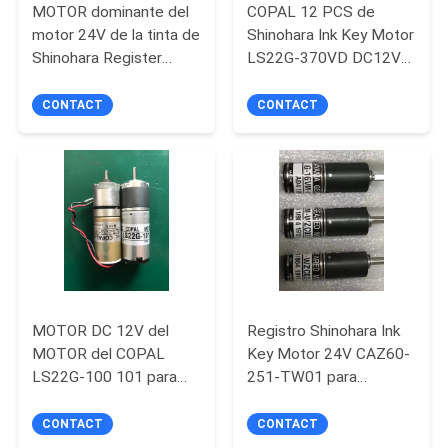
MOTOR dominante del
COPAL 12 PCS de
MAPA
motor 24V de la tinta de
Shinohara Ink Key Motor
DEL
Shinohara Register
LS22G-370VD DC12V
2230U impresora
del MOTOR
SITIO
Accessories de 22
CONTACT
CONTACT
milímetros
PRIVACY
POLICY
MOTOR DC 12V del
Registro Shinohara Ink
MOTOR del COPAL
Key Motor 24V CAZ60-
LS22G-100 101 para
251-TW01 para
Shinohara 74
Shinohara 52IVP
CONTACT
CONTACT