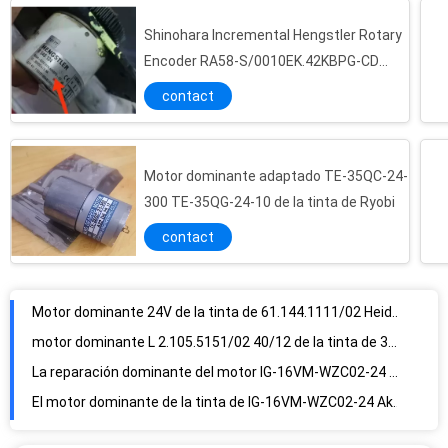
Shinohara Incremental Hengstler Rotary
Encoder RA58-S/0010EK.42KBPG-CD
0.6A
contact
Motor dominante adaptado TE-35QC-24-
300 TE-35QG-24-10 de la tinta de Ryobi
contact
Motor dominante 24V de la tinta de 61.144.1111/02 Heidelberg 4 piezas de la máquina de Heidelberg de las semanas
motor dominante L 2.105.5151/02 40/12 de la tinta de 3Nm Heidelberg
La reparación dominante del motor IG-16VM-WZC02-24 de la tinta de Akiyama del motor substituye
El motor dominante de la tinta de IG-16VM-WZC02-24 Akiyama substituye 16M M
Recambios del potenciómetro M1305 2K Ryobi del copal de M1305 5K