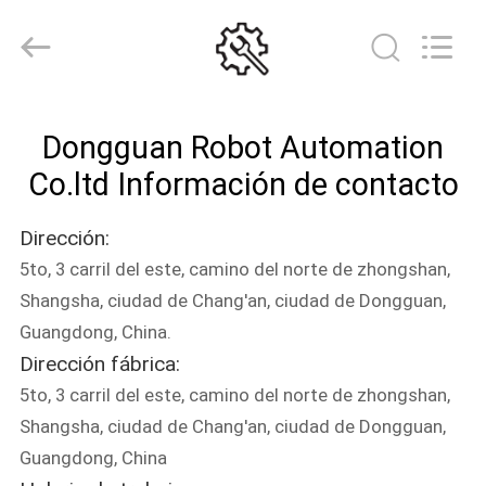
dominante
de
la
tinta
de
Ryobi
Proveedor.
Copyright
HOGAR
©
2021
Dongguan Robot Automation
-
2024
inkkey-
PRODUCTOS
Co.ltd Información de contacto
motor.com.
All
Rights
Reserved.
Dirección:
SOBRE
5to, 3 carril del este, camino del norte de zhongshan,
NOSOTROS
Shangsha, ciudad de Chang'an, ciudad de Dongguan,
Guangdong, China.
VIAJE
Dirección fábrica:
DE
5to, 3 carril del este, camino del norte de zhongshan,
LA
Shangsha, ciudad de Chang'an, ciudad de Dongguan,
Guangdong, China
FÁBRICA