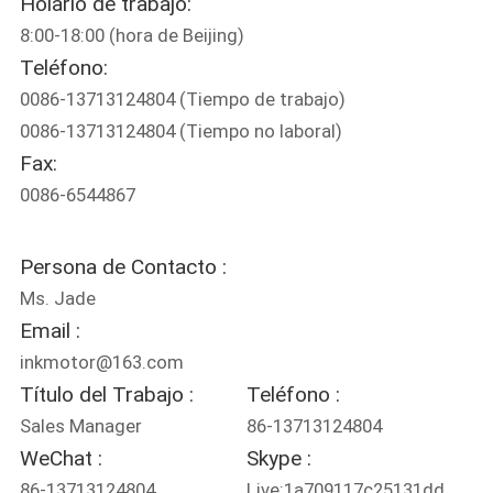
Holario de trabajo:
8:00-18:00 (hora de Beijing)
CONTROL
Teléfono:
DE
0086-13713124804
(Tiempo de trabajo)
CALIDAD
0086-13713124804
(Tiempo no laboral)
Fax:
ÉNTRENOS
0086-6544867
EN
Persona de Contacto :
CONTACTO
Ms. Jade
CON
Email :
inkmotor@163.com
PIDA
Título del Trabajo :
Teléfono :
UNA
Sales Manager
86-13713124804
CITA
WeChat :
Skype :
86-13713124804
Live:1a709117c25131dd