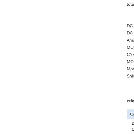
tot
DC
DC 
Ama
MOT
CY
MOT
Mot
Shi
eti
Co
D
C