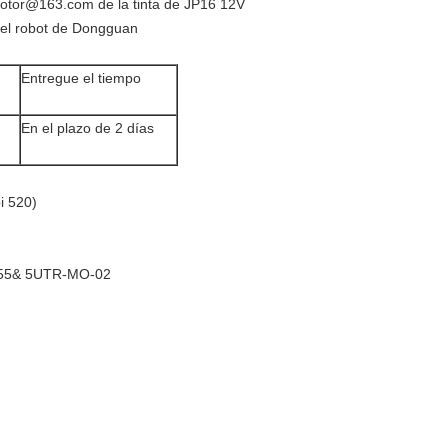
otor@163.com
de
la tinta
de
JP16 12V
 del robot de Dongguan
Entregue el tiempo
En el plazo de 2 días
i 520)
755& 5UTR-MO-02