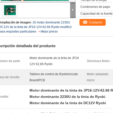
Tiempo de entrega:
Condiciones de pago:
Capacidad de la fuente
Contacto
Ampliación de imagen :
El motor dominante 2230U
DC12V de la tinta de JP16-12V-62.66 Ryobi modificó
para requisitos particulares
Mejor precio
cripción detallada del producto
Motor dominante de la tinta de JP16
mero de parte:
Shinohara Motor:
12V 62,66 Ryobi
Tablero de control de Ryobi/circuito
Motor adaptado
aca de circuito:
Board/PCB
micro:
Motor dominante de la tinta de JP16-12V-62.66 
Motor dominante 2230U de la tinta de Ryobi
saltar:
,
Motor dominante de la tinta de DC12V Ryobi