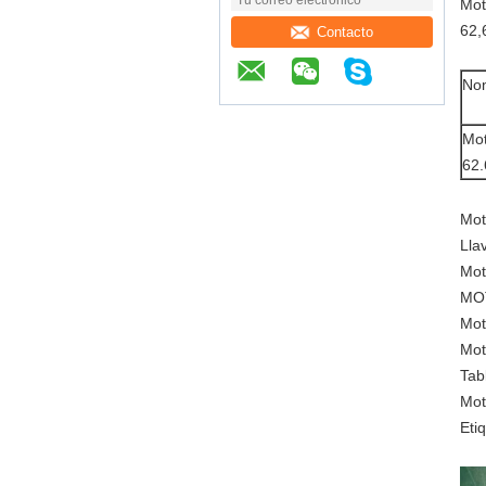
Mot
62,
Contacto
Nom
Mot
62.
Mot
Lla
Mot
MOT
Mot
Mot
Tab
Mot
Eti