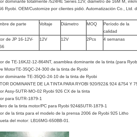
or dominante totalmente /524HE Series.12V
, diámetro
de
16M M,
inkm
66 Ryobi. OEM/Customize por clientes pidió. Automatización Co., Ltd.
bre de parte
Voltaje
Diámetro
MOQ
Período de la
calidad
or de JP 16-12V-
12V
12V
2Pcs
4 semanas
66
or de TE-16KJ2-12-864NT, asamblea dominante de la tinta (para Ryob
ve MotorTE-35QC-24-300 de la tinta de Ryobi
or dominante TE-35QG-24-10 de la tinta de Ryobi
OR DOMINANTE DE LA TINTA PARA RYOBI 920/922& 924 &754 Y 
or Assy-5UTR-MO-02 Ryobi 926 CX de la tinta
or para 5UTR-1879-1
lero de la tinta motor/PC para Ryobi 924&5UTR-1879-1
or de la tinta para el modelo de la prensa 2006 de Ryobi 925 Litho
queta del motor: LB16MG-650BB-01.