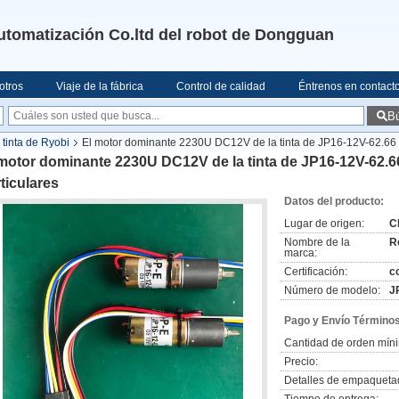
utomatización Co.ltd del robot de Dongguan
otros
Viaje de la fábrica
Control de calidad
Éntrenos en contact
B
 tinta de Ryobi
El motor dominante 2230U DC12V de la tinta de JP16-12V-62.66 R
motor dominante 2230U DC12V de la tinta de JP16-12V-62.66
ticulares
Datos del producto:
Lugar de origen:
C
Nombre de la
R
marca:
Certificación:
c
Número de modelo:
J
Pago y Envío Términos
Cantidad de orden mín
Precio:
Detalles de empaqueta