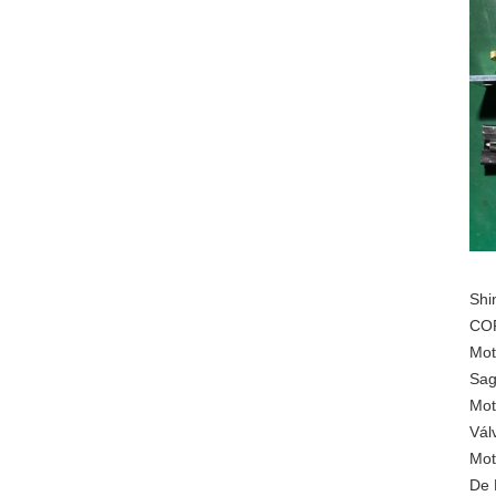
Shi
COP
Mot
Sag
Mot
Vál
Mot
De 