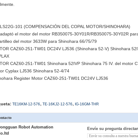
almente.
 LS22G-101 (COMPENSACIÓN DEL COPAL MOTOR/SHINOHARA)
adaptó el motor del motor RB350075-30Y01R/RB350075-30Y02R pa
rtilleo del motor 3633W para Shinohara 66/75/79
OR CAZ60-251-TW01 DC24V LJ536 (Shinohara 52-V) Shinohara 52IV
PLAX
OR CAZ60-251-TW01 Shinohara 52IVP Shinohara 75 IV. del motor CYP
or Cyplax LJ536 Shinohara 52-4/74
nohara Register Motor CAZ60-251-TW01 DC24V LJ536
,
,
queta:
TE16KM-12-576
TE-16KJ2-12-576
IG-16GM-THR
ntacto
ongguan Robot Automation
Envíe su pregunta directa
o.ltd