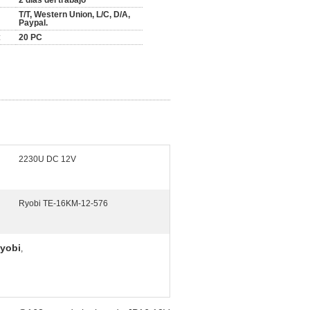
2 días del trabajo
T/T, Western Union, L/C, D/A,
Paypal.
:
20 PC
2230U DC 12V
Ryobi TE-16KM-12-576
Ryobi
,