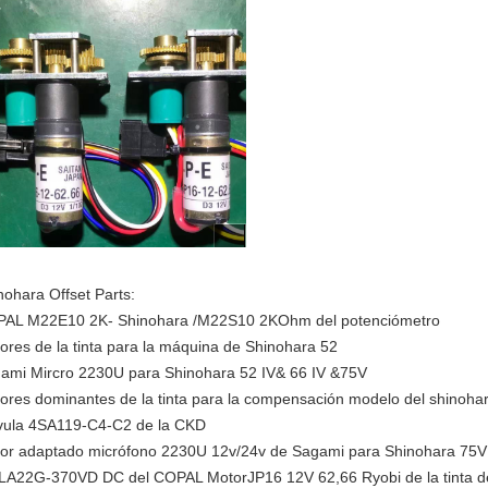
nohara Offset Parts:
AL M22E10 2K- Shinohara /M22S10 2KOhm del potenciómetro
ores de la tinta para la máquina de Shinohara 52
ami Mircro 2230U para Shinohara 52 IV& 66 IV &75V
ores dominantes de la tinta para la compensación modelo del shinoha
vula 4SA119-C4-C2 de la CKD
or adaptado micrófono 2230U 12v/24v de Sagami para Shinohara 75V
LA22G-370VD DC del COPAL MotorJP16
12V 62,66 Ryobi de la tinta 