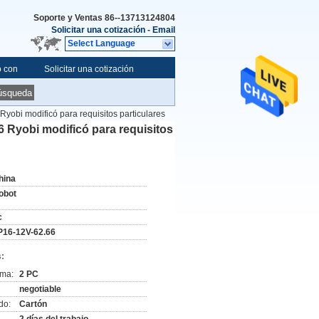
Soporte y Ventas
86--13713124804
Solicitar una cotización
-
Email
Select Language
o con
Solicitar una cotización
úsqueda
yobi modificó para requisitos particulares
 Ryobi modificó para requisitos
hina
obot
c
P16-12V-62.66
:
ima:
2 PC
negotiable
do:
Cartón